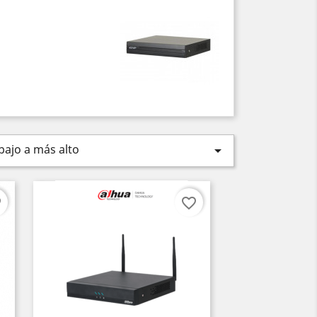
bajo a más alto

er
favorite_border