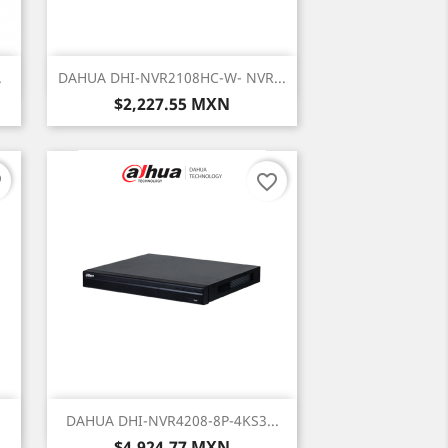
Vista rápida

.
DAHUA DHI-NVR2108HC-W- NVR...
Precio
$2,227.55 MXN
er
favorite_border
Vista rápida

DAHUA DHI-NVR4208-8P-4KS3...
Precio
$4,924.77 MXN