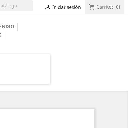
shopping_cart

Carrito:
(0)
Iniciar sesión
ENDIO
O