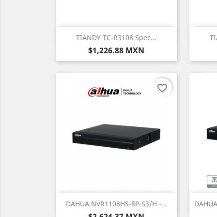
Vista rápida

TIANDY TC-R3108 Spec...
TI
Precio
$1,226.88 MXN
favorite_border
Vista rápida

DAHUA NVR1108HS-8P-S3/H -...
DAHUA 
Precio
$2,624.37 MXN