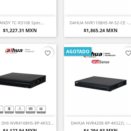
Vista rápida
Vista rápida


ANDY TC-R3108 Spec...
DAHUA NVR1108HS-W-S2-CE -..
Precio
Precio
$1,227.31 MXN
$1,865.24 MXN
AGOTADO
favorite_border
favorite_bord
Vista rápida
Vista rápida


DHI-NVR4108HS-8P-4KS3...
DAHUA NVR4208-8P-4KS2/L -...
Precio
Precio
$4,127.94 MXN
$4,294.93 MXN