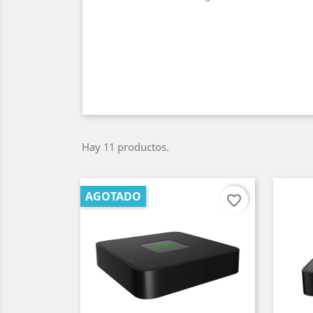
Hay 11 productos.
AGOTADO
favorite_border