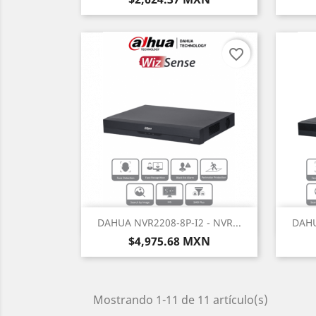
favorite_border
Vista rápida

DAHUA NVR2208-8P-I2 - NVR...
DAHU
Precio
$4,975.68 MXN
Mostrando 1-11 de 11 artículo(s)