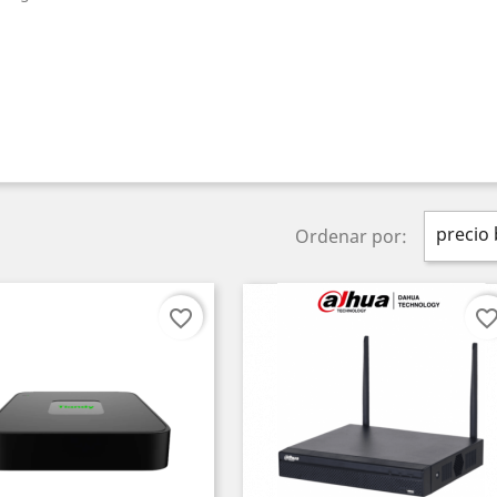
precio 
Ordenar por:
favorite_border
favorite_bord