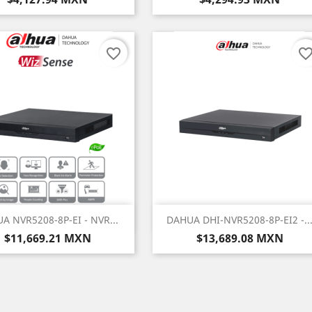
favorite_border
favorite_bord
Vista rápida
Vista rápida


A NVR5208-8P-EI - NVR...
DAHUA DHI-NVR5208-8P-EI2 -..
Precio
Precio
$11,669.21 MXN
$13,689.08 MXN