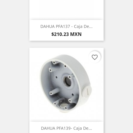
DAHUA PFA137 - Caja De...
Precio
$210.23 MXN
favorite_border
DAHUA PFA139- Caja De...