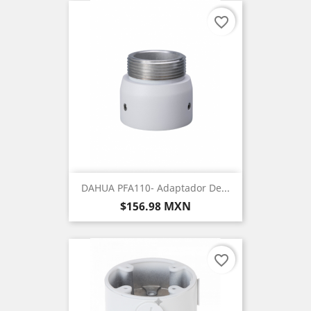
favorite_border
DAHUA PFA110- Adaptador De...
Precio
$156.98 MXN
favorite_border