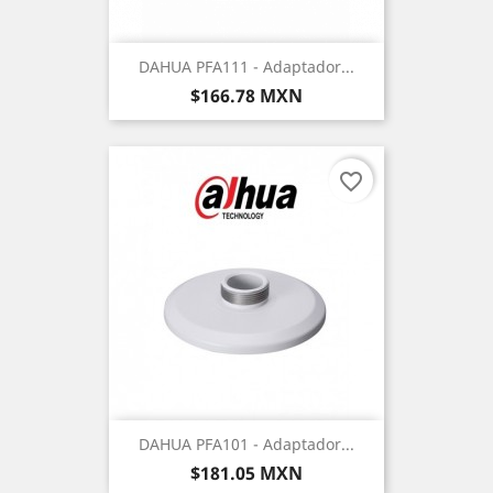
DAHUA PFA111 - Adaptador...
Precio
$166.78 MXN
favorite_border
DAHUA PFA101 - Adaptador...
Precio
$181.05 MXN