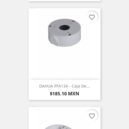
favorite_border
DAHUA PFA134 - Caja De...
Precio
$185.10 MXN
favorite_border