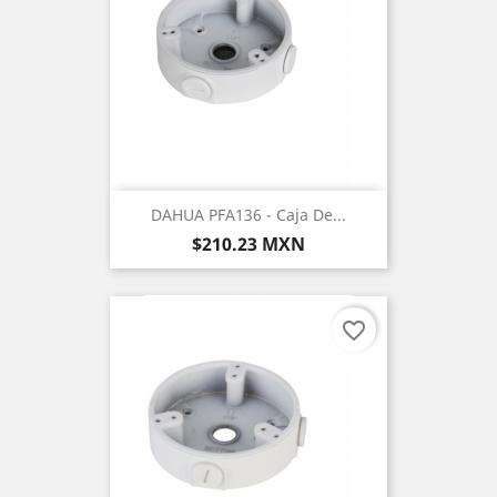
DAHUA PFA136 - Caja De...
Precio
$210.23 MXN
favorite_border