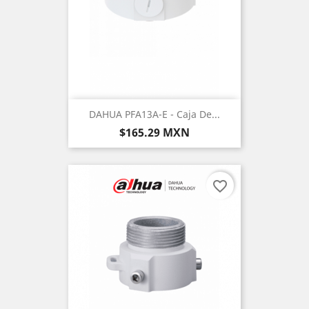
DAHUA PFA13A-E - Caja De...
Precio
$165.29 MXN
favorite_border