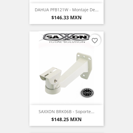
DAHUA PFB121W - Montaje De...
Precio
$146.33 MXN
favorite_border
SAXXON BRK06B - Soporte...
Precio
$148.25 MXN