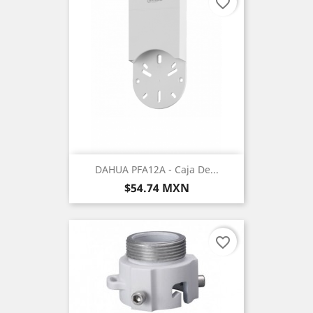
favorite_border
DAHUA PFA12A - Caja De...
Precio
$54.74 MXN
favorite_border