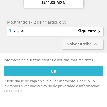
Precio
$211.08 MXN
Mostrando 1-12 de 44 artículo(s)
1
Siguiente
2
3
4

Volver arriba

Infórmese de nuestras ofertas y noticias más recientes...
Puede darse de baja en cualquier momento. Por ello, lo
invitamos a ver nuestro aviso de privacidad e información
de contacto.