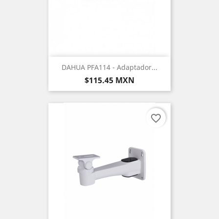
DAHUA PFA114 - Adaptador...
Precio
$115.45 MXN
favorite_border