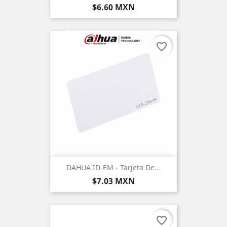
Precio
$6.60 MXN
favorite_border
DAHUA ID-EM - Tarjeta De...
Precio
$7.03 MXN
favorite_border