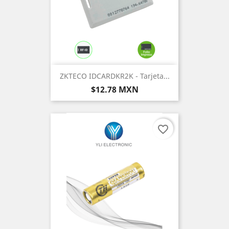
ZKTECO IDCARDKR2K - Tarjeta...
Precio
$12.78 MXN
favorite_border