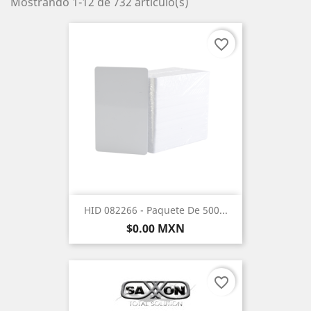
Mostrando 1-12 de 732 artículo(s)
favorite_border
HID 082266 - Paquete De 500...
Precio
$0.00 MXN
favorite_border