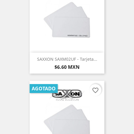
SAXXON SAXM02UF - Tarjeta...
Precio
$6.60 MXN
AGOTADO
favorite_border