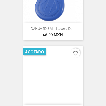
DAHUA ID-SM - Llavero De...
Precio
$8.09 MXN
AGOTADO
favorite_border