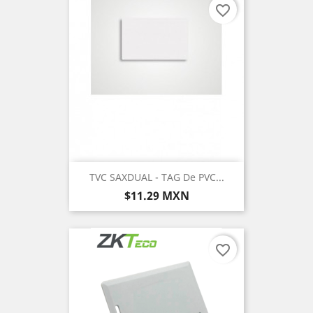
favorite_border
TVC SAXDUAL - TAG De PVC...
Precio
$11.29 MXN
favorite_border