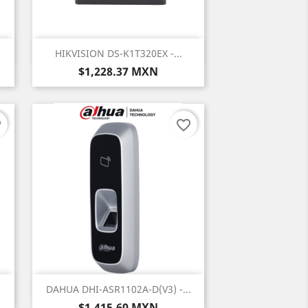
Vista rápida

HIKVISION DS-K1T320EX -...
Precio
$1,228.37 MXN
er
favorite_border
Vista rápida

DAHUA DHI-ASR1102A-D(V3) -...
Precio
$1,415.60 MXN