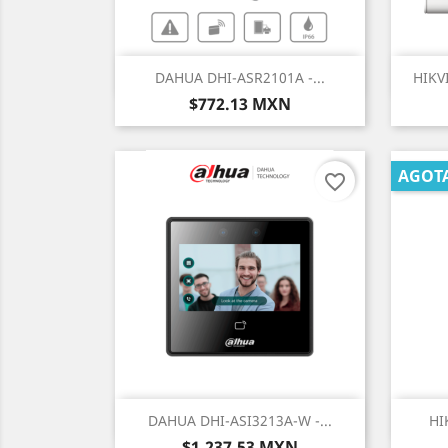
Vista rápida

DAHUA DHI-ASR2101A -...
HIKV
Precio
$772.13 MXN
AGOT
favorite_border
Vista rápida

DAHUA DHI-ASI3213A-W -...
HI
Precio
$1,237.53 MXN