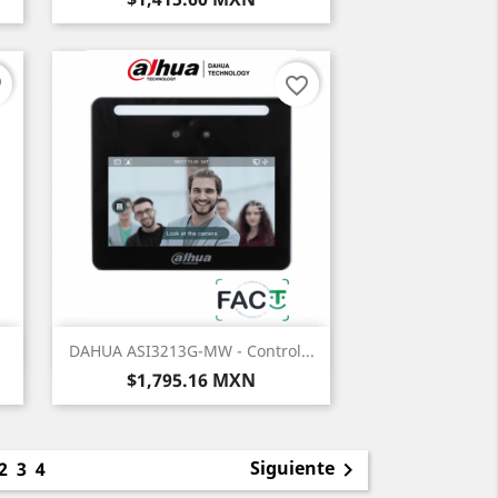
er
favorite_border
Vista rápida

DAHUA ASI3213G-MW - Control...
Precio
$1,795.16 MXN
Siguiente
2
3
4
