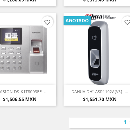
AGOTADO
favorite_border
favorite_bord
Vista rápida
Vista rápida


VISION DS-K1T8003EF -...
DAHUA DHI-ASR1102A(V3) -...
Precio
Precio
$1,506.55 MXN
$1,551.70 MXN
1