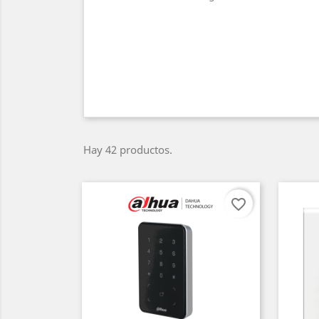
Hay 42 productos.
favorite_border