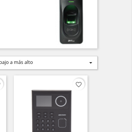
bajo a más alto

er
favorite_border