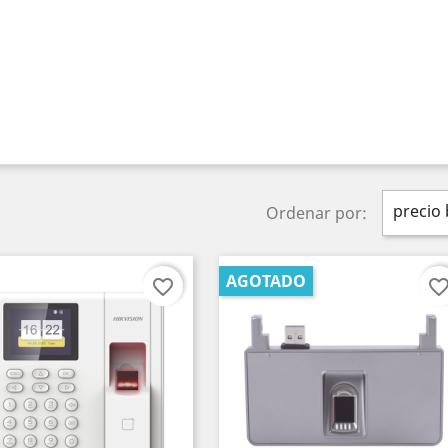
precio 
Ordenar por:
AGOTADO
favorite_border
favorite_bord