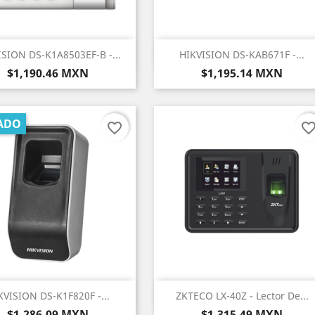
Vista rápida
Vista rápida


ISION DS-K1A8503EF-B -...
HIKVISION DS-KAB671F -...
Precio
Precio
$1,190.46 MXN
$1,195.14 MXN
ADO
favorite_border
favorite_bord
Vista rápida
Vista rápida


KVISION DS-K1F820F -...
ZKTECO LX-40Z - Lector De...
Precio
Precio
$1,286.09 MXN
$1,315.49 MXN