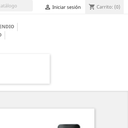
shopping_cart

Carrito:
(0)
Iniciar sesión
ENDIO
O