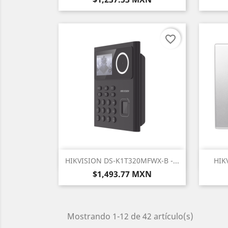
favorite_border
Vista rápida

HIKVISION DS-K1T320MFWX-B -...
HIK
Precio
$1,493.77 MXN
Mostrando 1-12 de 42 artículo(s)