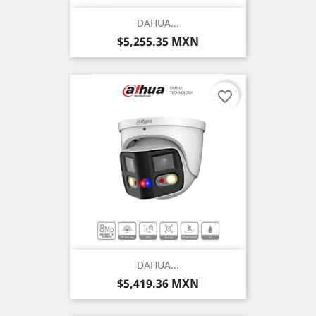
DAHUA...
Precio
$5,255.35 MXN
favorite_border
DAHUA...
Precio
$5,419.36 MXN