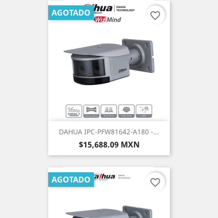
AGOTADO
favorite_border
DAHUA IPC-PFW81642-A180 -...
Precio
$15,688.09 MXN
AGOTADO
favorite_border