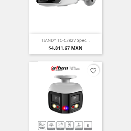
TIANDY TC-C382V Spec...
Precio
$4,811.67 MXN
favorite_border