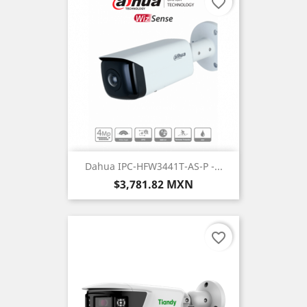
favorite_border
Dahua IPC-HFW3441T-AS-P -...
Precio
$3,781.82 MXN
favorite_border