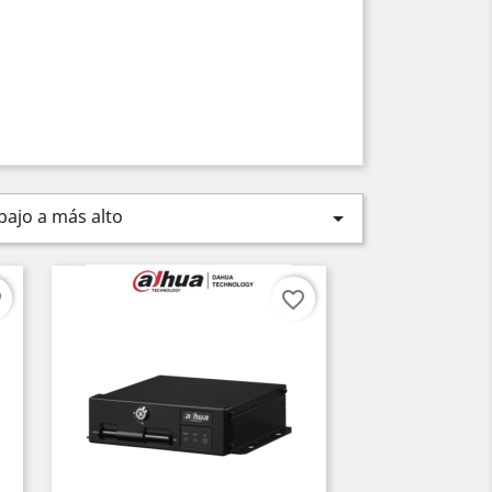
bajo a más alto

er
favorite_border