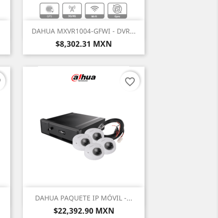
Vista rápida

DAHUA MXVR1004-GFWI - DVR...
Precio
$8,302.31 MXN
er
favorite_border
Vista rápida

DAHUA PAQUETE IP MÓVIL -...
Precio
$22,392.90 MXN