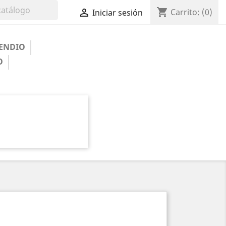
shopping_cart

Carrito:
(0)
Iniciar sesión
ENDIO
O