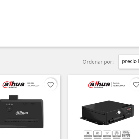
precio 
Ordenar por:
favorite_border
favorite_bord