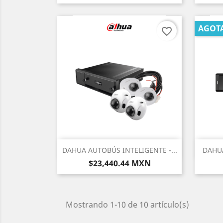
AGOT
favorite_border
Vista rápida

DAHUA AUTOBÚS INTELIGENTE -...
DAHUA
Precio
$23,440.44 MXN
Mostrando 1-10 de 10 artículo(s)