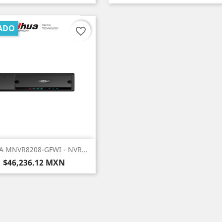
ADO
favorite_border
Vista rápida

 MNVR8208-GFWI - NVR...
Precio
$46,236.12 MXN