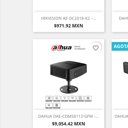
Vista rápida

HIKVISION AE-DC2018-K2 -...
DAHU
Precio
$971.92 MXN
AGOT
favorite_border
Vista rápida

DAHUA DAE-CDMS8113-GFW -...
DAHUA 
Precio
$9,054.42 MXN