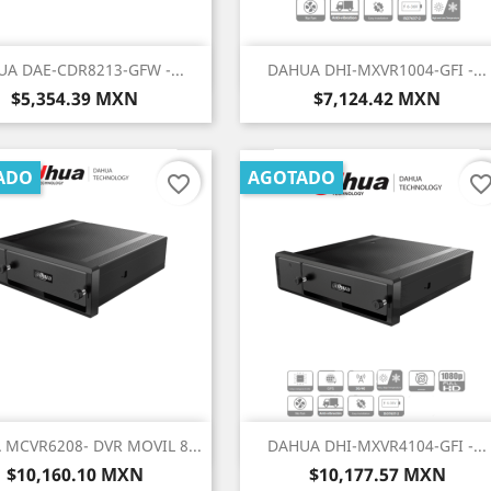
Vista rápida
Vista rápida


A DAE-CDR8213-GFW -...
DAHUA DHI-MXVR1004-GFI -...
Precio
Precio
$5,354.39 MXN
$7,124.42 MXN
ADO
AGOTADO
favorite_border
favorite_bord
Vista rápida
Vista rápida


MCVR6208- DVR MOVIL 8...
DAHUA DHI-MXVR4104-GFI -...
Precio
Precio
$10,160.10 MXN
$10,177.57 MXN