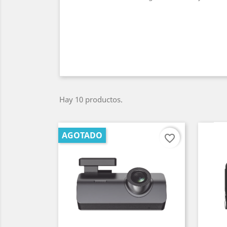
Hay 10 productos.
AGOTADO
favorite_border