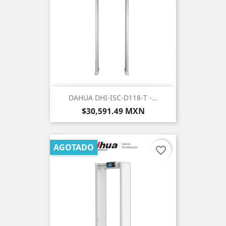
DAHUA DHI-ISC-D118-T -...
Precio
$30,591.49 MXN
AGOTADO
favorite_border