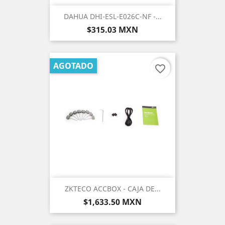
DAHUA DHI-ESL-E026C-NF -...
Precio
$315.03 MXN
AGOTADO
favorite_border
ZKTECO ACCBOX - CAJA DE...
Precio
$1,633.50 MXN