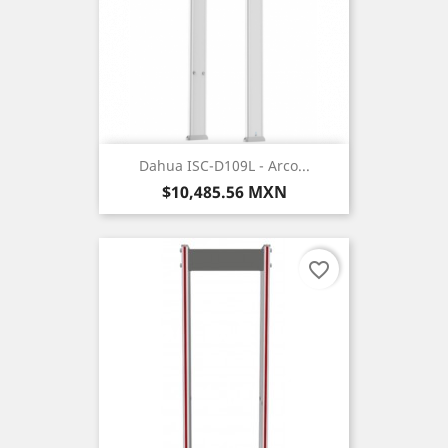
Dahua ISC-D109L - Arco...
Precio
$10,485.56 MXN
favorite_border