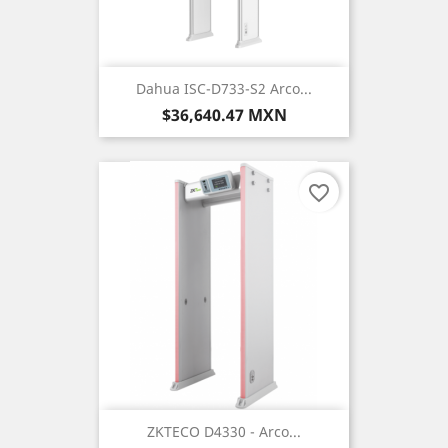
Dahua ISC-D733-S2 Arco...
Precio
$36,640.47 MXN
favorite_border
ZKTECO D4330 - Arco...