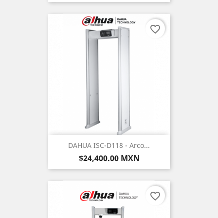
favorite_border
DAHUA ISC-D118 - Arco...
Precio
$24,400.00 MXN
favorite_border