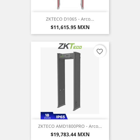
ZKTECO D1065 - Arco...
Precio
$11,615.95 MXN
favorite_border
ZKTECO AMD1800PRO - Arco...
Precio
$19,783.44 MXN