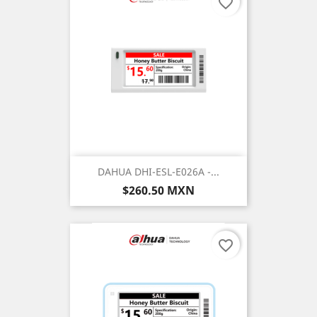
favorite_border
DAHUA DHI-ESL-E026A -...
Precio
$260.50 MXN
favorite_border