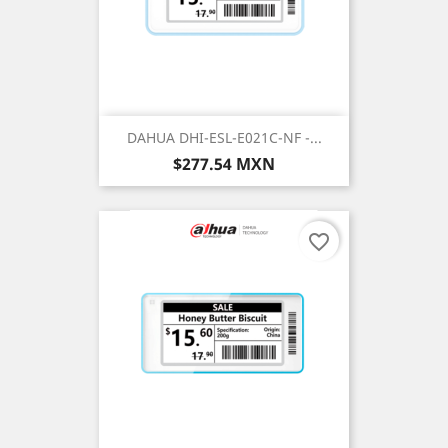
DAHUA DHI-ESL-E021C-NF -...
Precio
$277.54 MXN
favorite_border