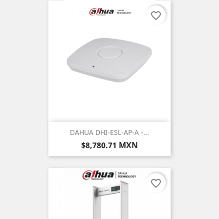
favorite_border
DAHUA DHI-ESL-AP-A -...
Precio
$8,780.71 MXN
favorite_border