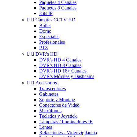
Paquetes 4 Canales
Paquetes 8 Canales
Kits IP


Cámaras CCTV HD
Bullet
Domo
Especiales
Profesionales
PTZ


DVR's HD
DVR's HD 4 Canales
DVR's HD 8 Canales
DVR's HD 16+ Canales
DVR's Móviles y Dashcams


Accesorios
Transceptores
Gabinetes
Soporte y Montaje
Conectores de Video
Micrófonos
Teclados y Joystick
Lámparas / Iluminadores IR
Lentes
Refacciones - Videovigilancia