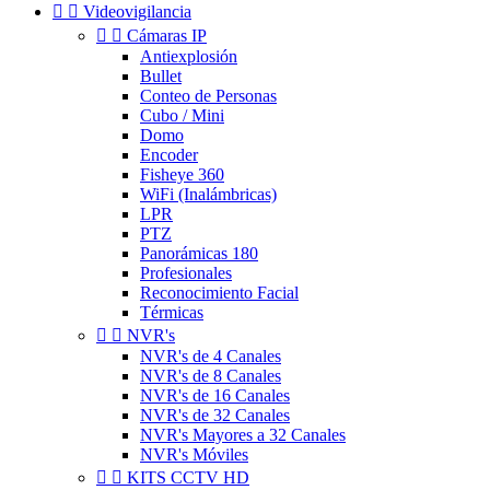


Videovigilancia


Cámaras IP
Antiexplosión
Bullet
Conteo de Personas
Cubo / Mini
Domo
Encoder
Fisheye 360
WiFi (Inalámbricas)
LPR
PTZ
Panorámicas 180
Profesionales
Reconocimiento Facial
Térmicas


NVR's
NVR's de 4 Canales
NVR's de 8 Canales
NVR's de 16 Canales
NVR's de 32 Canales
NVR's Mayores a 32 Canales
NVR's Móviles


KITS CCTV HD