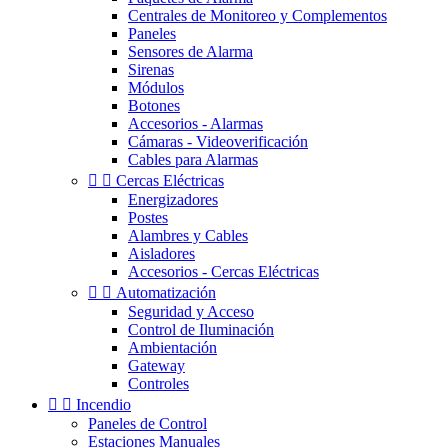
Centrales de Monitoreo y Complementos
Paneles
Sensores de Alarma
Sirenas
Módulos
Botones
Accesorios - Alarmas
Cámaras - Videoverificación
Cables para Alarmas


Cercas Eléctricas
Energizadores
Postes
Alambres y Cables
Aisladores
Accesorios - Cercas Eléctricas


Automatización
Seguridad y Acceso
Control de Iluminación
Ambientación
Gateway
Controles


Incendio
Paneles de Control
Estaciones Manuales