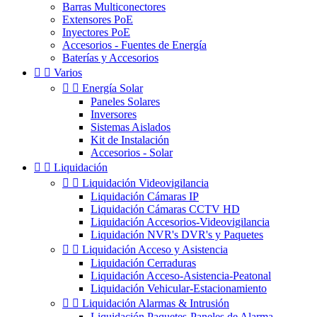
Barras Multiconectores
Extensores PoE
Inyectores PoE
Accesorios - Fuentes de Energía
Baterías y Accesorios


Varios


Energía Solar
Paneles Solares
Inversores
Sistemas Aislados
Kit de Instalación
Accesorios - Solar


Liquidación


Liquidación Videovigilancia
Liquidación Cámaras IP
Liquidación Cámaras CCTV HD
Liquidación Accesorios-Videovigilancia
Liquidación NVR's DVR's y Paquetes


Liquidación Acceso y Asistencia
Liquidación Cerraduras
Liquidación Acceso-Asistencia-Peatonal
Liquidación Vehicular-Estacionamiento


Liquidación Alarmas & Intrusión
Liquidación Paquetes-Paneles de Alarma