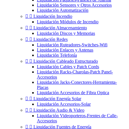
Liquidación Sensores y Otros Accesorios
Liquidación Automatización


Liquidación Incendio
Liquidación Módulos de Incendio


Liquidación Almacenamiento
Liquidación Discos y Memorias


Liquidación Redes
Liquidación Ruteadores-Switches-Wifi
Liquidación Enlaces y Antenas
Liquidación Telefonía


Liquidación Cableado Estructurado
Liquidación Cables y Patch Cords
Liquidación Racks-Charolas-Patch Panel-
Accesorios
Liquidación Jacks-Conectores-Herramienta-
Placas
Liquidación Accesorios de Fibra Optica


Liquidación Energía Solar
Liquidación Accesorios-Solar


Liquidación Audio & Video
Liquidación Videoporteros-Frentes de Calle-
Accesorios


Liquidación Fuentes de Energía