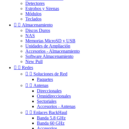
Detectores
Estrobos y Sirenas
Módulos
Teclados


Almacenamiento
Discos Duros
NAS
Memorias MicroSD y USB
Unidades de Ampliación
Accesorios - Almacenamiento
Software Almacenamiento
New Pull


Redes


Soluciones de Red
Paquetes


Antenas
Direccionales
Omnidireccionales
Sectoriales
Accesorios - Antenas


Enlaces BackHaul
Banda 5.8 GHz
Banda 60 GHz
Accesorios