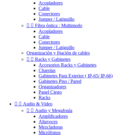
Acopladores
Cable
Conectores
Jumper / Latiguillo


Fibra óptica : Multimodo
Acopladores
Cable
Conectores
Jumper / Latiguillo
Organización y fijación de cables


Racks y Gabinetes
Accesorios Racks y Gabinetes
Charolas
Gabinetes Para Exterior ( IP-65/ IP-66)
Gabinetes Piso / Pared
Organizadores
Panel Ciego
Racks


Audio & Video


Audio y Megafonía
Amplificadores
Altavoces
Mezcladoras
Micrófonos