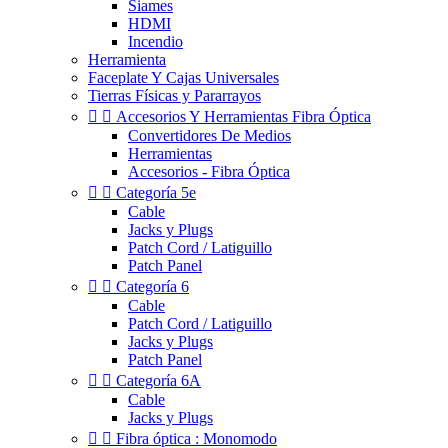
Siames
HDMI
Incendio
Herramienta
Faceplate Y Cajas Universales
Tierras Físicas y Pararrayos


Accesorios Y Herramientas Fibra Óptica
Convertidores De Medios
Herramientas
Accesorios - Fibra Óptica


Categoría 5e
Cable
Jacks y Plugs
Patch Cord / Latiguillo
Patch Panel


Categoría 6
Cable
Patch Cord / Latiguillo
Jacks y Plugs
Patch Panel


Categoría 6A
Cable
Jacks y Plugs


Fibra óptica : Monomodo