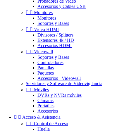
Probadores de Video
Accesorios y Cables USB


Monitores
Monitores
Soportes y Bases


Video HDMI
Divisores / Splitters
Extensores 4k / HD
Accesorios HDMI


Videowall
Soportes y Bases
Controladores
Pantallas
Paquetes
Accesorios - Videowall
Servidores y Software de Videovigilancia


Móviles
DVRs y NVRs móviles
Cámaras
Portátiles
Accesorios


Acceso & Asistencia


Control de Acceso
Huella