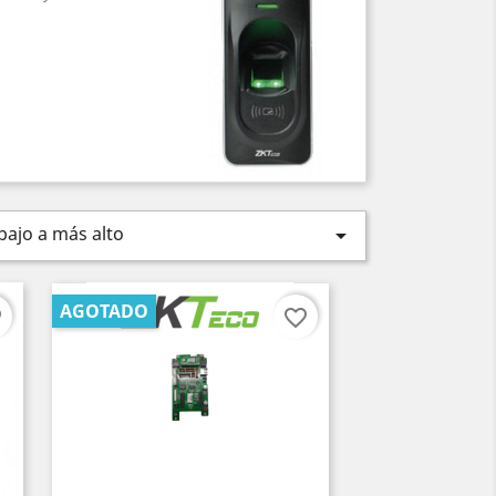
bajo a más alto

AGOTADO
er
favorite_border