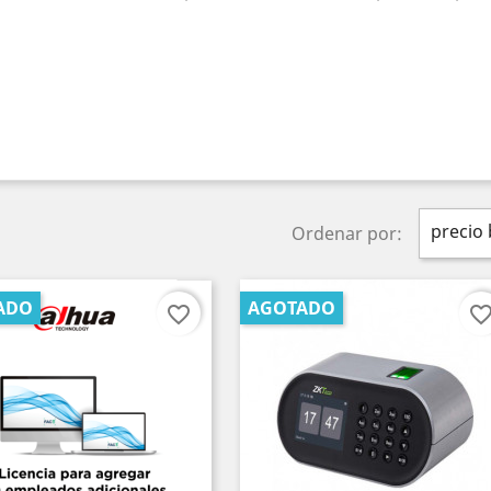
precio 
Ordenar por:
ADO
AGOTADO
favorite_border
favorite_bord