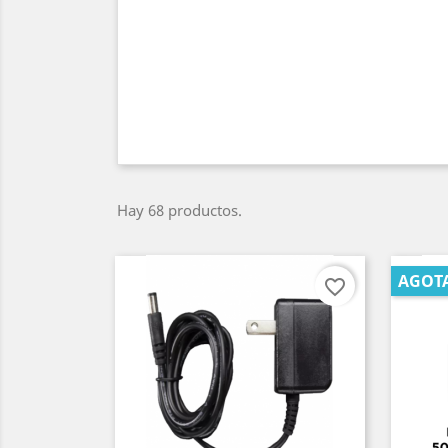
Hay 68 productos.
AGOT
favorite_border