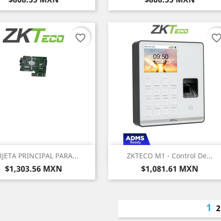
favorite_border
favorite_bord
Vista rápida
Vista rápida


JETA PRINCIPAL PARA...
ZKTECO M1 - Control De...
Precio
Precio
$1,303.56 MXN
$1,081.61 MXN
1