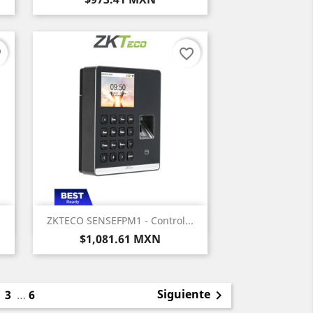
er
favorite_border
Vista rápida

ZKTECO SENSEFPM1 - Control...
Precio
$1,081.61 MXN
Siguiente
2
3
…
6
