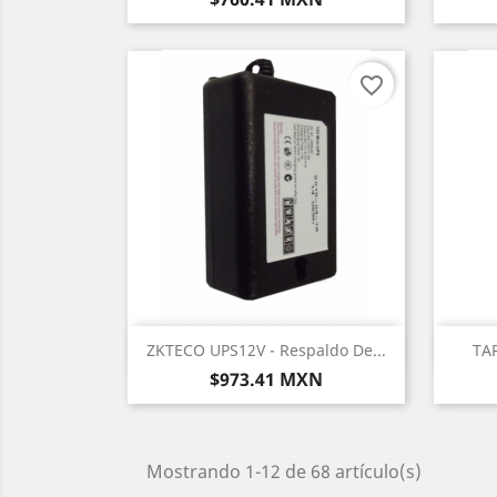
favorite_border
Vista rápida

ZKTECO UPS12V - Respaldo De...
TAR
Precio
$973.41 MXN
Mostrando 1-12 de 68 artículo(s)