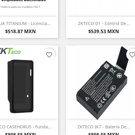
Vista rápida
Vista rápida


A TITANIUM - Licencia...
ZKTECO D1 - Control De...
Precio
Precio
$518.87 MXN
$539.53 MXN
favorite_border
favorite_bord
Vista rápida
Vista rápida


CO CASEHORUS - Funda...
ZKTECO IK7 - Batería De...
Precio
Precio
$808.55 MXN
$808.55 MXN