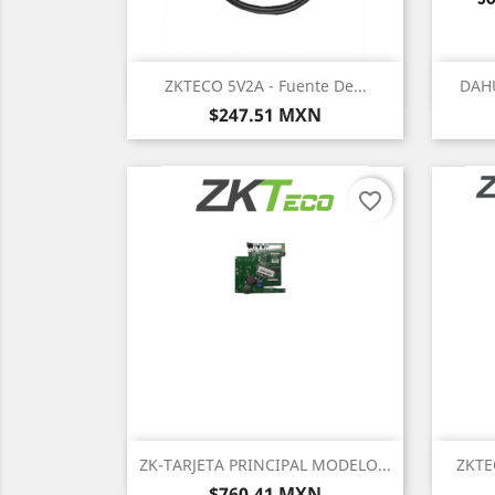
Vista rápida

ZKTECO 5V2A - Fuente De...
DAHU
Precio
$247.51 MXN
favorite_border
Vista rápida

ZK-TARJETA PRINCIPAL MODELO...
ZKTE
Precio
$760.41 MXN