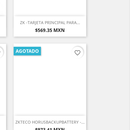
Vista rápida

ZK -TARJETA PRINCIPAL PARA...
Precio
$569.35 MXN
AGOTADO
er
favorite_border
Vista rápida

ZKTECO HORUSBACKUPBATTERY -...
Precio
$973.41 MXN