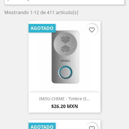
Mostrando 1-12 de 411 artículo(s)
AGOTADO
favorite_border
IMOU CHIME - Timbre O...
Precio
$26.20 MXN
AGOTADO
favorite_border