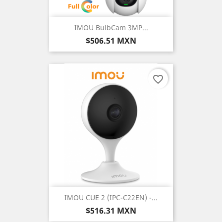
IMOU BulbCam 3MP...
Precio
$506.51 MXN
favorite_border
IMOU CUE 2 (IPC-C22EN) -...
Precio
$516.31 MXN