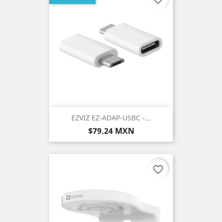
EZVIZ EZ-ADAP-USBC -...
Precio
$79.24 MXN
favorite_border