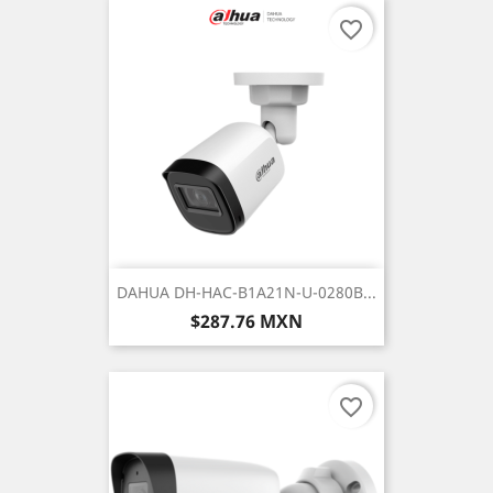
favorite_border
DAHUA DH-HAC-B1A21N-U-0280B...
Precio
$287.76 MXN
favorite_border