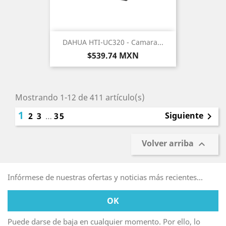
DAHUA HTI-UC320 - Camara...
Precio
$539.74 MXN
Mostrando 1-12 de 411 artículo(s)
1
Siguiente
2
3
…
35

Volver arriba

Infórmese de nuestras ofertas y noticias más recientes...
Puede darse de baja en cualquier momento. Por ello, lo