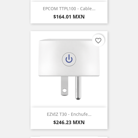
EPCOM TTPL100 - Cable...
Precio
$164.01 MXN
favorite_border
EZVIZ T30 - Enchufe...
Precio
$246.23 MXN