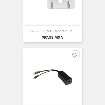
EZVIZ CS-CMT - Montaje En...
Precio
$97.98 MXN
favorite_border