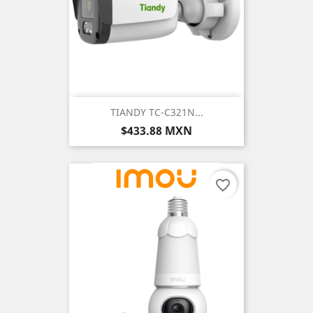
TIANDY TC-C321N...
Precio
$433.88 MXN
favorite_border