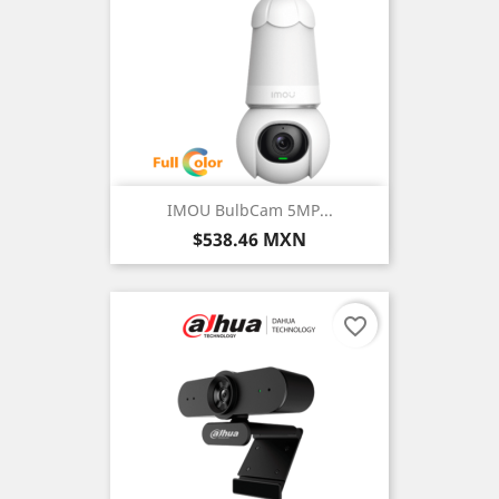
IMOU BulbCam 5MP...
Precio
$538.46 MXN
favorite_border