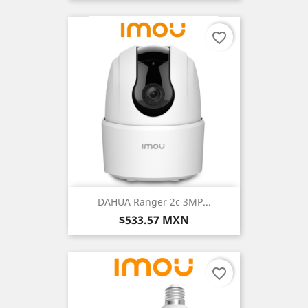
favorite_border
DAHUA Ranger 2c 3MP...
Precio
$533.57 MXN
favorite_border