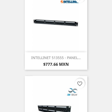
INTELLINET 513555 - PANEL...
Precio
$777.66 MXN
favorite_border