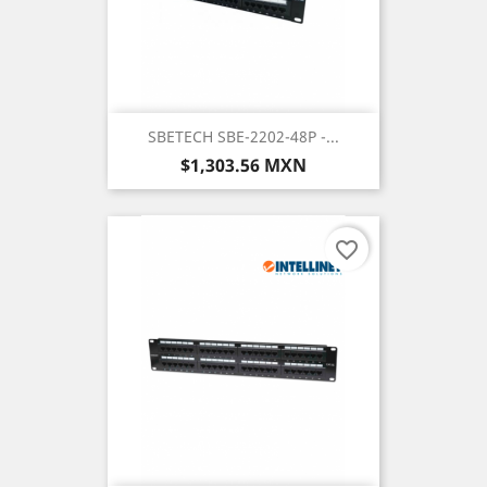
SBETECH SBE-2202-48P -...
Precio
$1,303.56 MXN
favorite_border