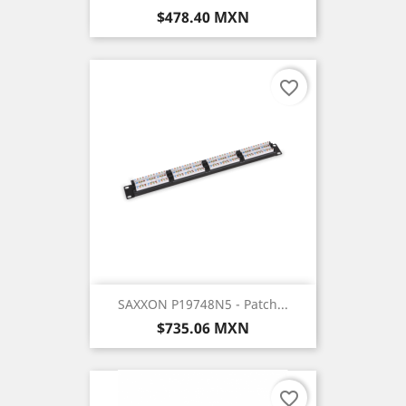
Precio
$478.40 MXN
favorite_border
SAXXON P19748N5 - Patch...
Precio
$735.06 MXN
favorite_border