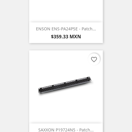
ENSON ENS-PA24P5E - Patch...
Precio
$359.33 MXN
favorite_border
SAXXON P19724N5 - Patch...