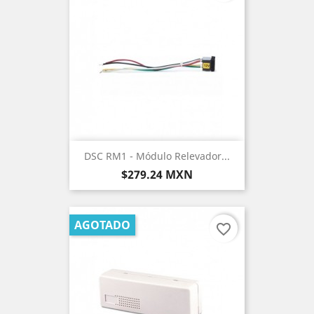
DSC RM1 - Módulo Relevador...
Precio
$279.24 MXN
AGOTADO
favorite_border