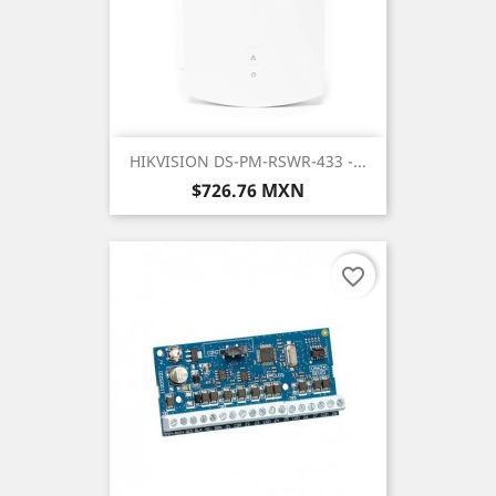
HIKVISION DS-PM-RSWR-433 -...
Precio
$726.76 MXN
favorite_border