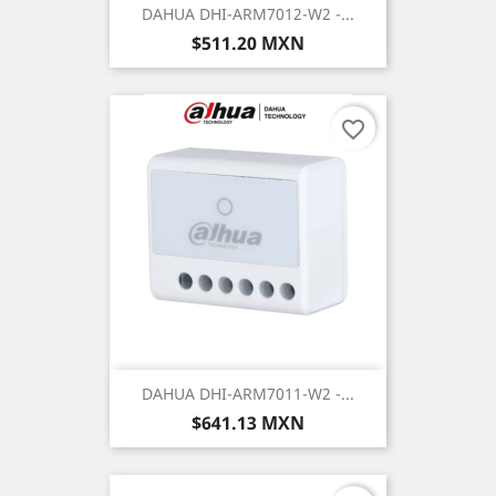
DAHUA DHI-ARM7012-W2 -...
Precio
$511.20 MXN
favorite_border
DAHUA DHI-ARM7011-W2 -...
Precio
$641.13 MXN