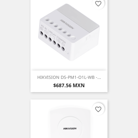
favorite_border
HIKVISION DS-PM1-O1L-WB -...
Precio
$687.56 MXN
favorite_border