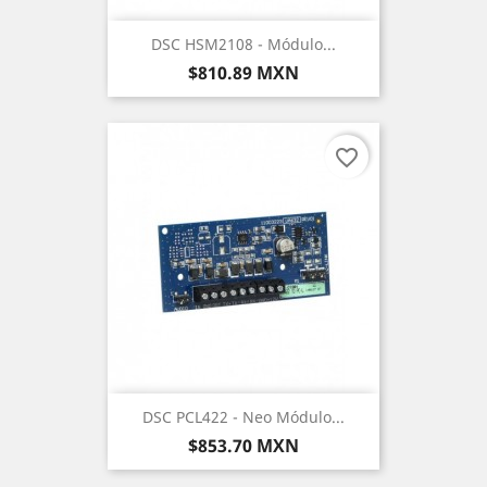
DSC HSM2108 - Módulo...
Precio
$810.89 MXN
favorite_border
DSC PCL422 - Neo Módulo...
Precio
$853.70 MXN