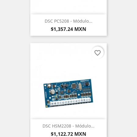
DSC PC5208 - Módulo...
Precio
$1,357.24 MXN
favorite_border
DSC HSM2208 - Módulo...
Precio
$1,122.72 MXN