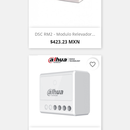
DSC RM2 - Modulo Relevador...
Precio
$423.23 MXN
favorite_border