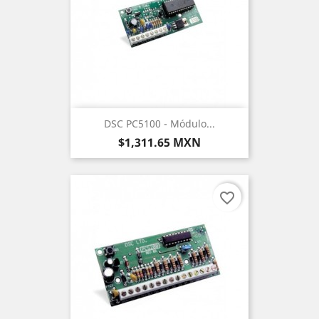
DSC PC5100 - Módulo...
Precio
$1,311.65 MXN
favorite_border