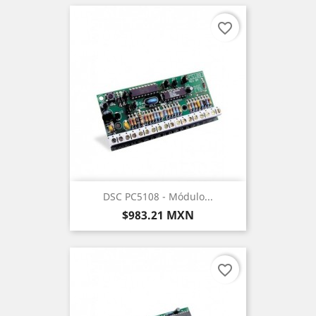
favorite_border
DSC PC5108 - Módulo...
Precio
$983.21 MXN
favorite_border