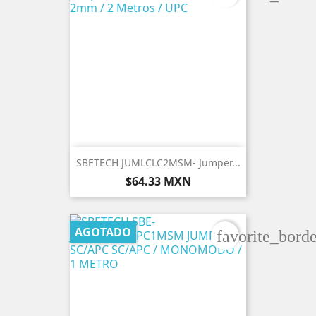
SBETECH JUMLCLC2MSM- Jumper...
Precio
$64.33 MXN
AGOTADO
favorite_borde