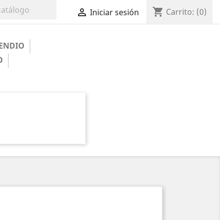
shopping_cart

Carrito:
(0)
Iniciar sesión
ENDIO
O