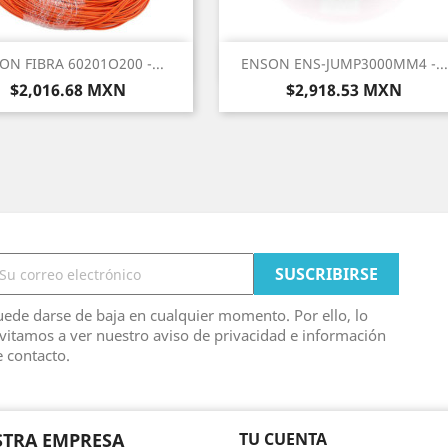
Vista rápida
Vista rápida


ON FIBRA 60201O200 -...
ENSON ENS-JUMP3000MM4 -...
Precio
Precio
$2,016.68 MXN
$2,918.53 MXN
ede darse de baja en cualquier momento. Por ello, lo
vitamos a ver nuestro aviso de privacidad e información
 contacto.
TRA EMPRESA
TU CUENTA