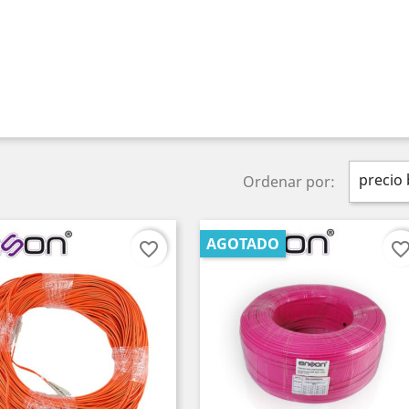
precio 
Ordenar por:
AGOTADO
favorite_border
favorite_bord