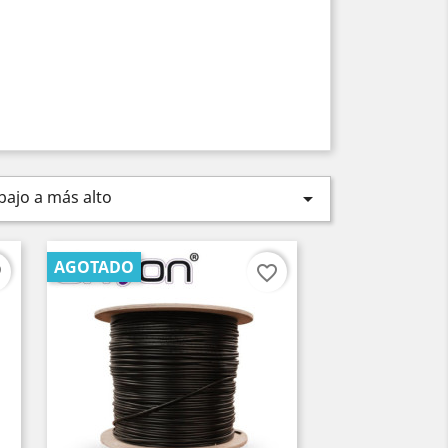
bajo a más alto

AGOTADO
er
favorite_border