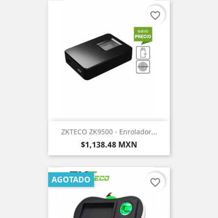
favorite_border
ZKTECO ZK9500 - Enrolador...
Precio
$1,138.48 MXN
AGOTADO
favorite_border