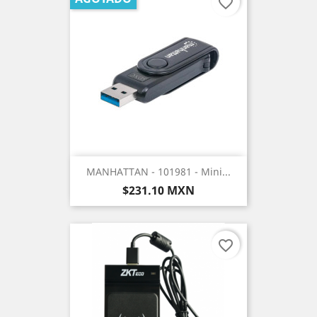
favorite_border
MANHATTAN - 101981 - Mini...
Precio
$231.10 MXN
favorite_border