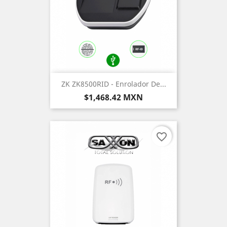
ZK ZK8500RID - Enrolador De...
Precio
$1,468.42 MXN
favorite_border