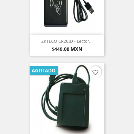
ZKTECO CR20ID - Lector...
Precio
$449.00 MXN
AGOTADO
favorite_border