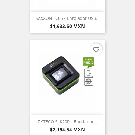
SAXXON FC06 - Enrolador USB...
Precio
$1,633.50 MXN
favorite_border
ZKTECO SLK20R - Enrolador...
Precio
$2,194.54 MXN