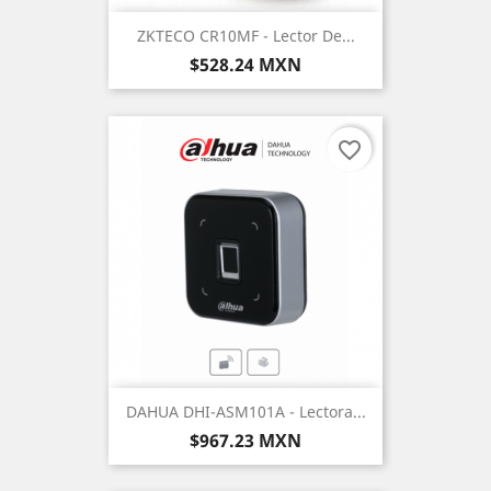
ZKTECO CR10MF - Lector De...
Precio
$528.24 MXN
favorite_border
DAHUA DHI-ASM101A - Lectora...
Precio
$967.23 MXN